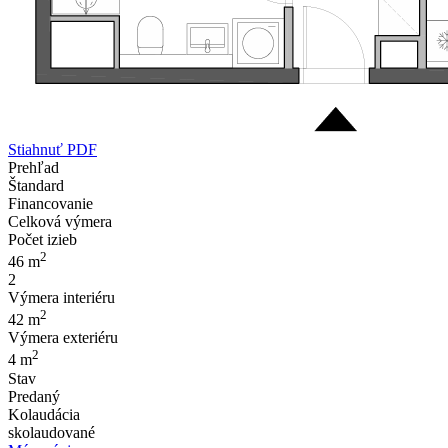
Stiahnuť PDF
Prehľad
Štandard
Financovanie
Celková výmera
Počet izieb
2
46 m
2
Výmera interiéru
2
42 m
Výmera exteriéru
2
4 m
Stav
Predaný
Kolaudácia
skolaudované