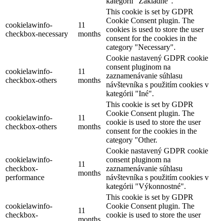
kategórii "Základné".
This cookie is set by GDPR
Cookie Consent plugin. The
cookielawinfo-
11
cookies is used to store the user
checkbox-necessary
months
consent for the cookies in the
category "Necessary".
Cookie nastavený GDPR cookie
consent pluginom na
cookielawinfo-
11
zaznamenávanie súhlasu
checkbox-others
months
návštevníka s použitím cookies v
kategórii "Iné".
This cookie is set by GDPR
Cookie Consent plugin. The
cookielawinfo-
11
cookie is used to store the user
checkbox-others
months
consent for the cookies in the
category "Other.
Cookie nastavený GDPR cookie
cookielawinfo-
consent pluginom na
11
checkbox-
zaznamenávanie súhlasu
months
performance
návštevníka s použitím cookies v
kategórii "Výkonnostné".
This cookie is set by GDPR
cookielawinfo-
Cookie Consent plugin. The
11
checkbox-
cookie is used to store the user
months