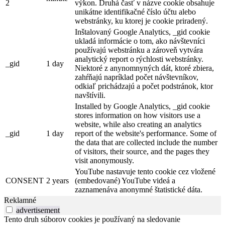
2
výkon. Druhá časť v názve cookie obsahuje
unikátne identifikačné číslo účtu alebo
webstránky, ku ktorej je cookie priradený.
Inštalovaný Google Analytics, _gid cookie
ukladá informácie o tom, ako návštevníci
používajú webstránku a zároveň vytvára
analytický report o rýchlosti webstránky.
_gid
1 day
Niektoré z anynomnyných dát, ktoré zbiera,
zahŕňajú napríklad počet návštevníkov,
odkiaľ prichádzajú a počet podstránok, ktor
navštívili.
Installed by Google Analytics, _gid cookie
stores information on how visitors use a
website, while also creating an analytics
_gid
1 day
report of the website's performance. Some of
the data that are collected include the number
of visitors, their source, and the pages they
visit anonymously.
YouTube nastavuje tento cookie cez vložené
CONSENT
2 years
(embedované) YouTube videá a
zaznamenáva anonymné štatistické dáta.
Reklamné
advertisement
Tento druh súborov cookies je používaný na sledovanie