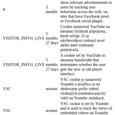
show relevant advertisements to
3
users by tracking user
fr
months
behaviour across the web, on
sites that have Facebook pixel
or Facebook social plugin.
Cookie nastavený YouTube na
meranie rýchlosti pripojenia,
5
ktoré určuje, či sa
VISITOR_INFO1_LIVE
months
návštevníkovi zobrazí nové
27 days
alebo staré rozhranie
prehrávača.
A cookie set by YouTube to
5
measure bandwidth that
VISITOR_INFO1_LIVE
months
determines whether the user
27 days
gets the new or old player
interface.
YSC cookie je nastavený
Youtube a používa sa na
YSC
session
sledovanie počtu videní
vložených (embedovaných)
videí na Youtube stránkach.
YSC cookie is set by Youtube
and is used to track the views of
YSC
session
embedded videos on Youtube