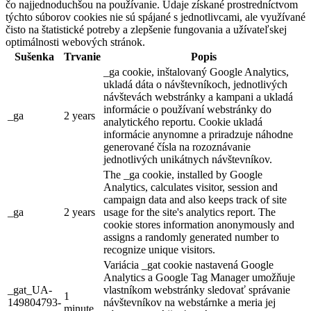
čo najjednoduchšou na používanie. Údaje získané prostredníctvom
týchto súborov cookies nie sú spájané s jednotlivcami, ale využívané
čisto na štatistické potreby a zlepšenie fungovania a užívateľskej
optimálnosti webových stránok.
Sušenka
Trvanie
Popis
_ga cookie, inštalovaný Google Analytics,
ukladá dáta o návštevníkoch, jednotlivých
návštevách webstránky a kampani a ukladá
informácie o používaní webstránky do
_ga
2 years
analytického reportu. Cookie ukladá
informácie anynomne a priradzuje náhodne
generované čísla na rozoznávanie
jednotlivých unikátnych návštevníkov.
The _ga cookie, installed by Google
Analytics, calculates visitor, session and
campaign data and also keeps track of site
_ga
2 years
usage for the site's analytics report. The
cookie stores information anonymously and
assigns a randomly generated number to
recognize unique visitors.
Variácia _gat cookie nastavená Google
Analytics a Google Tag Manager umožňuje
_gat_UA-
vlastníkom webstránky sledovať správanie
1
149804793-
návštevníkov na webstárnke a meria jej
minute