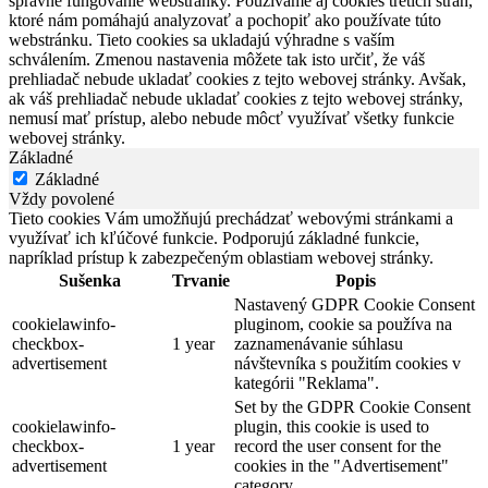
správne fungovanie webstránky. Používame aj cookies tretích strán,
ktoré nám pomáhajú analyzovať a pochopiť ako používate túto
webstránku. Tieto cookies sa ukladajú výhradne s vaším
schválením. Zmenou nastavenia môžete tak isto určiť, že váš
prehliadač nebude ukladať cookies z tejto webovej stránky. Avšak,
ak váš prehliadač nebude ukladať cookies z tejto webovej stránky,
nemusí mať prístup, alebo nebude môcť využívať všetky funkcie
webovej stránky.
Základné
Základné
Vždy povolené
Tieto cookies Vám umožňujú prechádzať webovými stránkami a
využívať ich kľúčové funkcie. Podporujú základné funkcie,
napríklad prístup k zabezpečeným oblastiam webovej stránky.
Sušenka
Trvanie
Popis
Nastavený GDPR Cookie Consent
cookielawinfo-
pluginom, cookie sa používa na
checkbox-
1 year
zaznamenávanie súhlasu
advertisement
návštevníka s použitím cookies v
kategórii "Reklama".
Set by the GDPR Cookie Consent
cookielawinfo-
plugin, this cookie is used to
checkbox-
1 year
record the user consent for the
advertisement
cookies in the "Advertisement"
category .