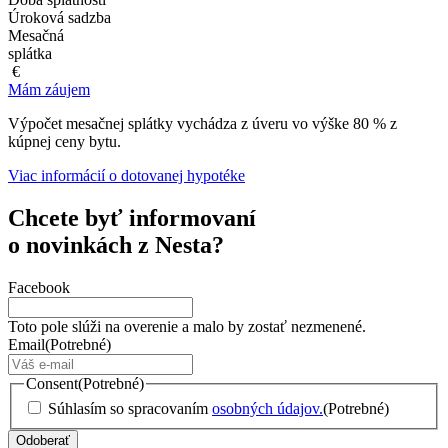
Úroková sadzba
Mesačná
splátka
€
Mám záujem
Výpočet mesačnej splátky vychádza z úveru vo výške 80 % z
kúpnej ceny bytu.
Viac informácií o dotovanej hypotéke
Chcete byť informovaní
o novinkách z Nesta?
Facebook
Toto pole slúži na overenie a malo by zostať nezmenené.
Email
(Potrebné)
Consent
(Potrebné)
Súhlasím so spracovaním
osobných údajov.
(Potrebné)