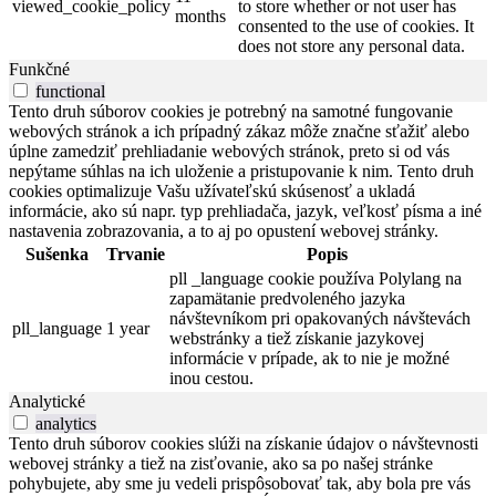
viewed_cookie_policy
to store whether or not user has
months
consented to the use of cookies. It
does not store any personal data.
Funkčné
functional
Tento druh súborov cookies je potrebný na samotné fungovanie
webových stránok a ich prípadný zákaz môže značne sťažiť alebo
úplne zamedziť prehliadanie webových stránok, preto si od vás
nepýtame súhlas na ich uloženie a pristupovanie k nim. Tento druh
cookies optimalizuje Vašu užívateľskú skúsenosť a ukladá
informácie, ako sú napr. typ prehliadača, jazyk, veľkosť písma a iné
nastavenia zobrazovania, a to aj po opustení webovej stránky.
Sušenka
Trvanie
Popis
pll _language cookie používa Polylang na
zapamätanie predvoleného jazyka
návštevníkom pri opakovaných návštevách
pll_language
1 year
webstránky a tiež získanie jazykovej
informácie v prípade, ak to nie je možné
inou cestou.
Analytické
analytics
Tento druh súborov cookies slúži na získanie údajov o návštevnosti
webovej stránky a tiež na zisťovanie, ako sa po našej stránke
pohybujete, aby sme ju vedeli prispôsobovať tak, aby bola pre vás