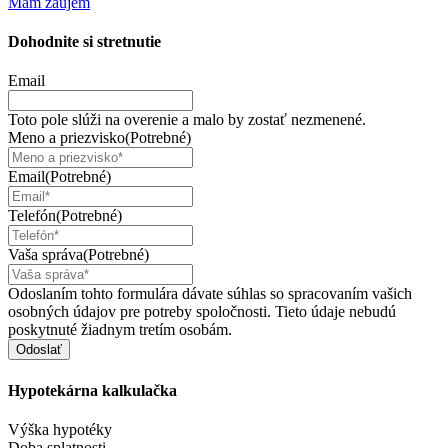
Mám záujem
Dohodnite si
stretnutie
Email
Toto pole slúži na overenie a malo by zostať nezmenené.
Meno a priezvisko
(Potrebné)
Email
(Potrebné)
Telefón
(Potrebné)
Vaša správa
(Potrebné)
Odoslaním tohto formulára dávate súhlas so spracovaním vašich
osobných údajov pre potreby spoločnosti. Tieto údaje nebudú
poskytnuté žiadnym tretím osobám.
Hypotekárna
kalkulačka
Výška hypotéky
Doba splatnosti