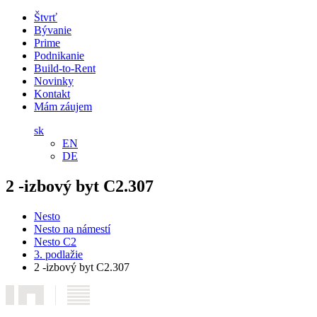
Štvrť
Bývanie
Prime
Podnikanie
Build-to-Rent
Novinky
Kontakt
Mám záujem
sk
EN
DE
2 -izbový byt C2.307
Nesto
Nesto na námestí
Nesto C2
3. podlažie
2 -izbový byt C2.307