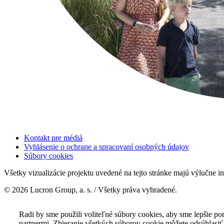
Kontakt pre médiá
Vyhlásenie o ochrane a spracovaní osobných údajov
Súbory cookies
Všetky vizualizácie projektu uvedené na tejto stránke majú výlučne in
© 2026 Lucron Group, a. s. / Všetky práva vyhradené.
Radi by sme použili voliteľné súbory cookies, aby sme lepšie p
partnermi. Zbieranie všetkých súborov cookie môžete odsúhlasiť