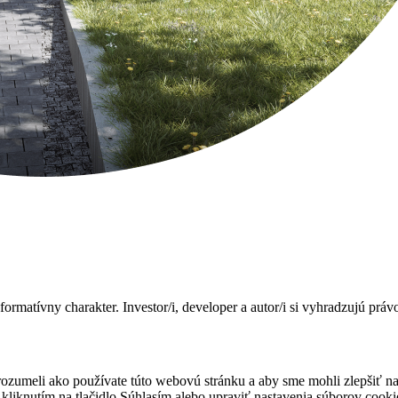
formatívny charakter. Investor/i, developer a autor/i si vyhradzujú prá
orozumeli ako používate túto webovú stránku a aby sme mohli zlepšiť 
 kliknutím na tlačidlo Súhlasím alebo upraviť nastavenia súborov coo