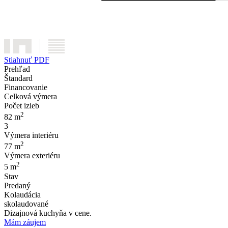
Stiahnuť PDF
Prehľad
Štandard
Financovanie
Celková výmera
Počet izieb
2
82 m
3
Výmera interiéru
2
77 m
Výmera exteriéru
2
5 m
Stav
Predaný
Kolaudácia
skolaudované
Dizajnová kuchyňa v cene.
Mám záujem