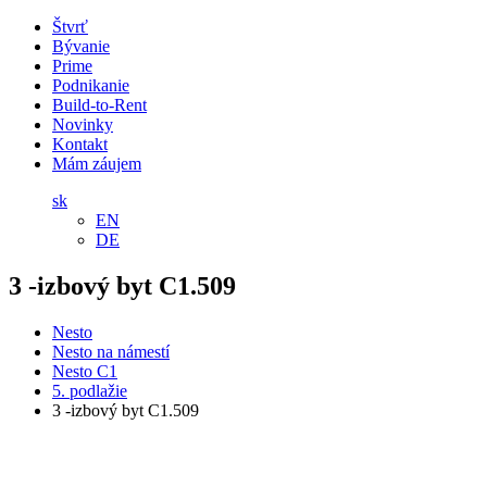
Štvrť
Bývanie
Prime
Podnikanie
Build-to-Rent
Novinky
Kontakt
Mám záujem
sk
EN
DE
3 -izbový byt C1.509
Nesto
Nesto na námestí
Nesto C1
5. podlažie
3 -izbový byt C1.509