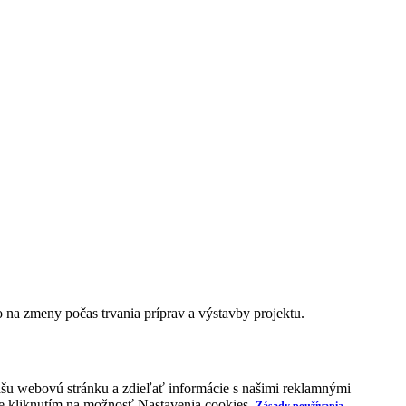
vo na zmeny počas trvania príprav a výstavby projektu.
našu webovú stránku a zdieľať informácie s našimi reklamnými
kie kliknutím na možnosť Nastavenia cookies.
Zásady používania