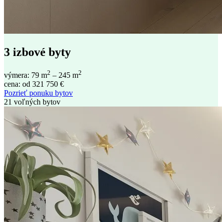
3 izbové byty
2
2
výmera: 79 m
– 245 m
cena: od 321 750 €
Pozrieť ponuku bytov
21 voľných bytov