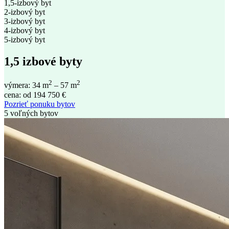
1,5-izbový byt
2-izbový byt
3-izbový byt
4-izbový byt
5-izbový byt
1,5 izbové byty
2
2
výmera: 34 m
– 57 m
cena: od 194 750 €
Pozrieť ponuku bytov
5 voľných bytov