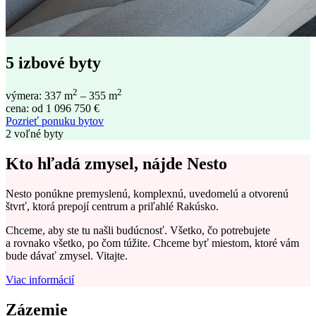
5 izbové byty
2
2
výmera: 337 m
– 355 m
cena: od 1 096 750 €
Pozrieť ponuku bytov
2 voľné byty
Kto hľadá zmysel,
nájde Nesto
Nesto ponúkne premyslenú, komplexnú, uvedomelú a otvorenú
štvrť, ktorá prepojí centrum a priľahlé Rakúsko.
Chceme, aby ste tu našli budúcnosť. Všetko, čo potrebujete
a rovnako všetko, po čom túžite. Chceme byť miestom, ktoré vám
bude dávať zmysel. Vitajte.
Viac informácií
Zázemie