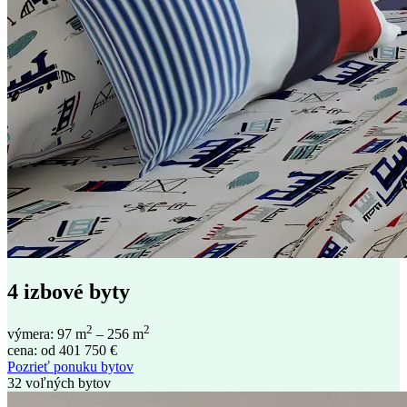
4 izbové byty
2
2
výmera: 97 m
– 256 m
cena: od 401 750 €
Pozrieť ponuku bytov
32 voľných bytov