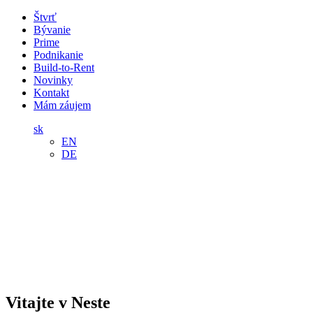
Štvrť
Bývanie
Prime
Podnikanie
Build-to-Rent
Novinky
Kontakt
Mám záujem
sk
EN
DE
Vitajte v Neste