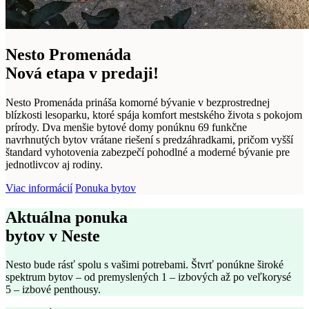
Nesto Promenáda
Nová etapa v predaji!
Nesto Promenáda prináša komorné bývanie v bezprostrednej
blízkosti lesoparku, ktoré spája komfort mestského života s pokojom
prírody. Dva menšie bytové domy ponúknu 69 funkčne
navrhnutých bytov vrátane riešení s predzáhradkami, pričom vyšší
štandard vyhotovenia zabezpečí pohodlné a moderné bývanie pre
jednotlivcov aj rodiny.
Viac informácií
Ponuka bytov
Aktuálna
ponuka
bytov v Neste
Nesto bude rásť spolu s vašimi potrebami. Štvrť ponúkne široké
spektrum bytov – od premyslených 1 – izbových až po veľkorysé
5 – izbové penthousy.