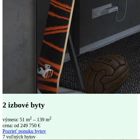
2 izbové byty
2
2
výmera: 51 m
– 139 m
cena: od 249 750 €
Pozrieť ponuku bytov
7 voľných bytov