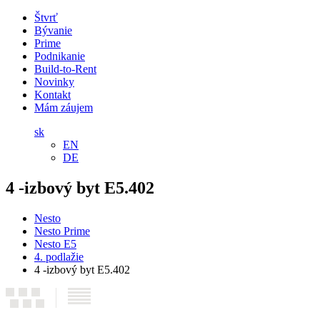
Štvrť
Bývanie
Prime
Podnikanie
Build-to-Rent
Novinky
Kontakt
Mám záujem
sk
EN
DE
4 -izbový byt E5.402
Nesto
Nesto Prime
Nesto E5
4. podlažie
4 -izbový byt E5.402