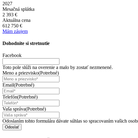
2027
Mesačná splátka
2 393 €
Aktuálna cena
612 750 €
Mám záujem
Dohodnite si
stretnutie
Facebook
Toto pole slúži na overenie a malo by zostať nezmenené.
Meno a priezvisko
(Potrebné)
Email
(Potrebné)
Telefón
(Potrebné)
Vaša správa
(Potrebné)
Odoslaním tohto formulára dávate súhlas so spracovaním vašich osob