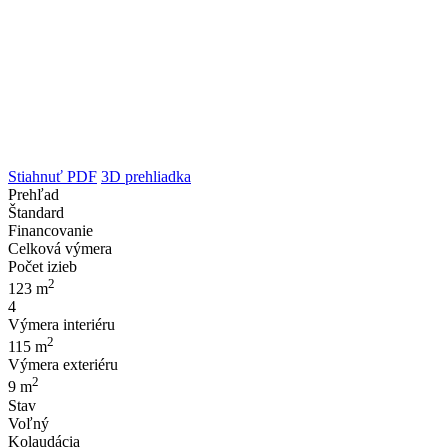
Stiahnuť PDF
3D prehliadka
Prehľad
Štandard
Financovanie
Celková výmera
Počet izieb
2
123 m
4
Výmera interiéru
2
115 m
Výmera exteriéru
2
9 m
Stav
Voľný
Kolaudácia