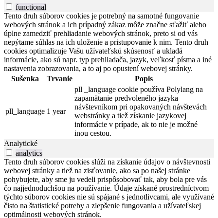
functional
Tento druh súborov cookies je potrebný na samotné fungovanie
webových stránok a ich prípadný zákaz môže značne sťažiť alebo
úplne zamedziť prehliadanie webových stránok, preto si od vás
nepýtame súhlas na ich uloženie a pristupovanie k nim. Tento druh
cookies optimalizuje Vašu užívateľskú skúsenosť a ukladá
informácie, ako sú napr. typ prehliadača, jazyk, veľkosť písma a iné
nastavenia zobrazovania, a to aj po opustení webovej stránky.
Sušenka
Trvanie
Popis
pll _language cookie používa Polylang na
zapamätanie predvoleného jazyka
návštevníkom pri opakovaných návštevách
pll_language
1 year
webstránky a tiež získanie jazykovej
informácie v prípade, ak to nie je možné
inou cestou.
Analytické
analytics
Tento druh súborov cookies slúži na získanie údajov o návštevnosti
webovej stránky a tiež na zisťovanie, ako sa po našej stránke
pohybujete, aby sme ju vedeli prispôsobovať tak, aby bola pre vás
čo najjednoduchšou na používanie. Údaje získané prostredníctvom
týchto súborov cookies nie sú spájané s jednotlivcami, ale využívané
čisto na štatistické potreby a zlepšenie fungovania a užívateľskej
optimálnosti webových stránok.