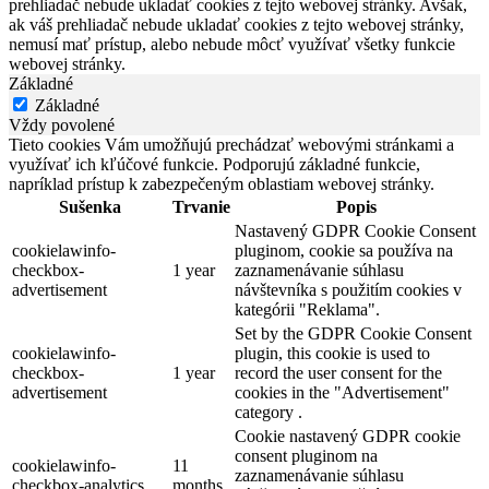
prehliadač nebude ukladať cookies z tejto webovej stránky. Avšak,
ak váš prehliadač nebude ukladať cookies z tejto webovej stránky,
nemusí mať prístup, alebo nebude môcť využívať všetky funkcie
webovej stránky.
Základné
Základné
Vždy povolené
Tieto cookies Vám umožňujú prechádzať webovými stránkami a
využívať ich kľúčové funkcie. Podporujú základné funkcie,
napríklad prístup k zabezpečeným oblastiam webovej stránky.
Sušenka
Trvanie
Popis
Nastavený GDPR Cookie Consent
cookielawinfo-
pluginom, cookie sa používa na
checkbox-
1 year
zaznamenávanie súhlasu
advertisement
návštevníka s použitím cookies v
kategórii "Reklama".
Set by the GDPR Cookie Consent
cookielawinfo-
plugin, this cookie is used to
checkbox-
1 year
record the user consent for the
advertisement
cookies in the "Advertisement"
category .
Cookie nastavený GDPR cookie
consent pluginom na
cookielawinfo-
11
zaznamenávanie súhlasu
checkbox-analytics
months