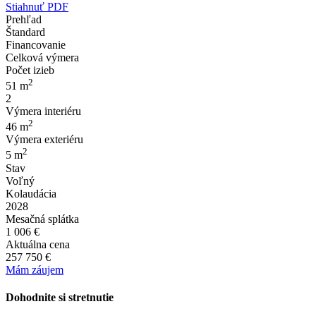
Stiahnuť PDF
Prehľad
Štandard
Financovanie
Celková výmera
Počet izieb
2
51 m
2
Výmera interiéru
2
46 m
Výmera exteriéru
2
5 m
Stav
Voľný
Kolaudácia
2028
Mesačná splátka
1 006 €
Aktuálna cena
257 750 €
Mám záujem
Dohodnite si
stretnutie