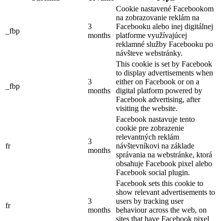
Cookie nastavené Facebookom
na zobrazovanie reklám na
3
Facebooku alebo inej digitálnej
_fbp
months
platforme využívajúcej
reklamné služby Facebooku po
návšteve webstránky.
This cookie is set by Facebook
to display advertisements when
3
either on Facebook or on a
_fbp
months
digital platform powered by
Facebook advertising, after
visiting the website.
Facebook nastavuje tento
cookie pre zobrazenie
relevantných reklám
3
fr
návštevníkovi na základe
months
správania na webstránke, ktorá
obsahuje Facebook pixel alebo
Facebook social plugin.
Facebook sets this cookie to
show relevant advertisements to
3
users by tracking user
fr
months
behaviour across the web, on
sites that have Facebook pixel