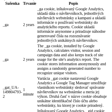
Sušenka
Trvanie
Popis
_ga cookie, inštalovaný Google Analytics,
ukladá dáta o návštevníkoch, jednotlivých
návštevách webstránky a kampani a ukladá
informácie o používaní webstránky do
_ga
2 years
analytického reportu. Cookie ukladá
informácie anynomne a priradzuje náhodne
generované čísla na rozoznávanie
jednotlivých unikátnych návštevníkov.
The _ga cookie, installed by Google
Analytics, calculates visitor, session and
campaign data and also keeps track of site
_ga
2 years
usage for the site's analytics report. The
cookie stores information anonymously and
assigns a randomly generated number to
recognize unique visitors.
Variácia _gat cookie nastavená Google
Analytics a Google Tag Manager umožňuje
_gat_UA-
vlastníkom webstránky sledovať správanie
1
149804793-
návštevníkov na webstárnke a meria jej
minute
2
výkon. Druhá časť v názve cookie obsahuje
unikátne identifikačné číslo účtu alebo
webstránky, ku ktorej je cookie priradený.
Inštalovaný Google Analytics, _gid cookie