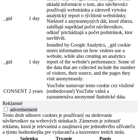
ukladá informácie o tom, ako návštevníci
používajú webstránku a zároveň vytvára
analytický report o rýchlosti webstránky.
_gid
1 day
Niektoré z anynomnyných dát, ktoré zbiera,
zahŕňajú napríklad počet návštevníkov,
odkiaľ prichádzajú a počet podstránok, ktor
navštívili.
Installed by Google Analytics, _gid cookie
stores information on how visitors use a
website, while also creating an analytics
_gid
1 day
report of the website's performance. Some of
the data that are collected include the number
of visitors, their source, and the pages they
visit anonymously.
YouTube nastavuje tento cookie cez vložené
CONSENT
2 years
(embedované) YouTube videá a
zaznamenáva anonymné štatistické dáta.
Reklamné
advertisement
Tento druh súborov cookies je používaný na sledovanie
návštevníkov na webových stránkach. Zámerom je zobraziť
reklamu, ktorá je relevantná a zaujímavá pre jednotlivého užívateľa
a týmto hodnotnejšia pre vydavateľa a inzerentov tretích strán.
Sušenka
Trvanie
Popis