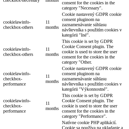
checkbox-necessary
months
consent for the cookies in the
category "Necessary".
Cookie nastavený GDPR cookie
consent pluginom na
cookielawinfo-
11
zaznamenávanie súhlasu
checkbox-others
months
návštevníka s použitím cookies v
kategórii "Iné".
This cookie is set by GDPR
Cookie Consent plugin. The
cookielawinfo-
11
cookie is used to store the user
checkbox-others
months
consent for the cookies in the
category "Other.
Cookie nastavený GDPR cookie
cookielawinfo-
consent pluginom na
11
checkbox-
zaznamenávanie súhlasu
months
performance
návštevníka s použitím cookies v
kategórii "Výkonnostné".
This cookie is set by GDPR
cookielawinfo-
Cookie Consent plugin. The
11
checkbox-
cookie is used to store the user
months
performance
consent for the cookies in the
category "Performance".
Natívne cookie PHP aplikácií.
Cookie sa používa na ukladanie a