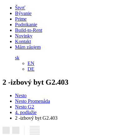
Štvrť
Bývanie
Prime
Podnikanie
Build-to-Rent
Novinky
Kontakt
Mám záujem
sk
EN
DE
2 -izbový byt G2.403
Nesto
Nesto Promenáda
Nesto G2
4. podlažie
2 -izbový byt G2.403