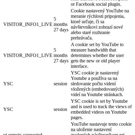
or Facebook social plugin.
Cookie nastavený YouTube na
meranie rýchlosti pripojenia,
5
ktoré určuje, či sa
VISITOR_INFO1_LIVE
months
návštevníkovi zobrazí nové
27 days
alebo staré rozhranie
prehrávača.
A cookie set by YouTube to
5
measure bandwidth that
VISITOR_INFO1_LIVE
months
determines whether the user
27 days
gets the new or old player
interface.
YSC cookie je nastavený
Youtube a používa sa na
YSC
session
sledovanie počtu videní
vložených (embedovaných)
videí na Youtube stránkach.
YSC cookie is set by Youtube
and is used to track the views of
YSC
session
embedded videos on Youtube
pages.
YouTube nastavuje tento cookie
na uloženie nastavení
yt-remote-connected-
zvolených návštevníkom pri