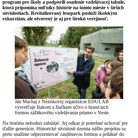
program pre školy a podporili osadenie vzdelávacej tabule,
ktorá pripomína míľniky histórie na tomto mieste v širších
súvislostiach. Revitalizovaný lesopark poslúži školským
exkurziám, ale otvorený je aj pre širokú verejnosť.
Ján Machaj z Neziskovej organizácie EDULAB
vysvetľuje žiakom a žiačkam učivo o hraniciach
formou zážitkového vzdelávania priamo v Neste.
Na históriu nehodno zabúdať. Jej odkaz je potrebné uchovať pre
ďalšie generácie. Historické súvislosti územia nášho projektu sa
preto snažíme odprezentovať zaujímavou formou a prilákať do