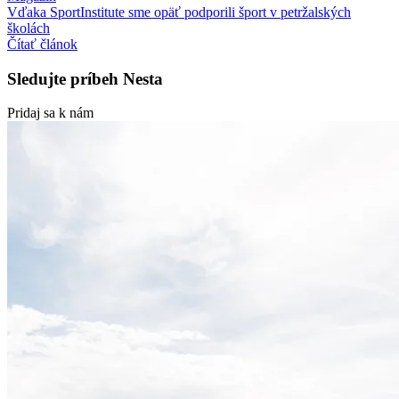
Vďaka SportInstitute sme opäť podporili šport v petržalských
školách
Čítať článok
Sledujte príbeh
Nesta
Pridaj sa k nám