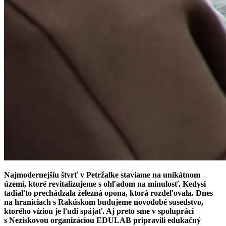
Najmodernejšiu štvrť v Petržalke staviame na unikátnom
území, ktoré revitalizujeme s ohľadom na minulosť. Kedysi
tadiaľto prechádzala železná opona, ktorá rozdeľovala. Dnes
na hraniciach s Rakúskom budujeme novodobé susedstvo,
ktorého víziou je ľudí spájať. Aj preto sme v spolupráci
s Neziskovou organizáciou EDULAB pripravili edukačný