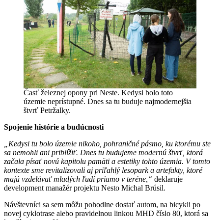
Časť železnej opony pri Neste. Kedysi bolo toto
územie neprístupné. Dnes sa tu buduje najmodernejšia
štvrť Petržalky.
Spojenie histórie a budúcnosti
„Kedysi tu bolo územie nikoho, pohraničné pásmo, ku ktorému ste
sa nemohli ani priblížiť. Dnes tu budujeme modernú štvrť, ktorá
začala písať novú kapitolu pamät
i a estetiky tohto územia.
V tomto
kontexte
sme revitaliz
ovali aj priľahlý lesopark a artefakty, ktoré
majú
vzdelávať mladých ľudí priamo v teréne
,“
deklaruje
development manažér projektu Nesto Michal Brúsil.
Návštevníci sa sem môžu pohodlne dostať autom, na bicykli po
novej cyklotrase alebo pravidelnou linkou MHD číslo 80, ktorá sa