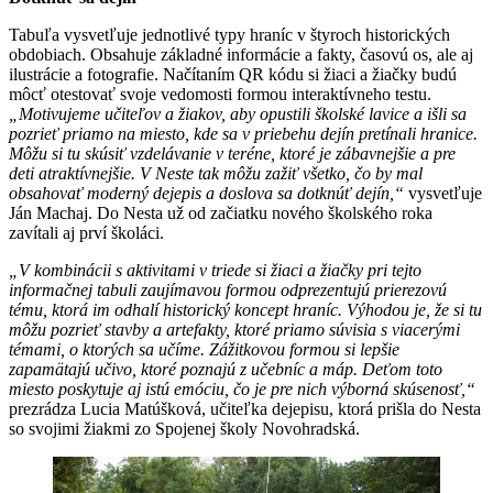
Tabuľa vysvetľuje jednotlivé typy hraníc v štyroch historických
obdobiach. Obsahuje základné informácie a fakty, časovú os, ale aj
ilustrácie a fotografie. Načítaním QR kódu si žiaci a žiačky budú
môcť otestovať svoje vedomosti formou interaktívneho testu.
„Motivujeme učiteľov a žiakov, aby opustili školské lavice a išli sa
pozrieť priamo na miesto, kde sa v priebehu dejín pretínali hranice.
Môžu si tu skúsiť vzdelávanie v teréne, ktoré je zábavnejšie a pre
deti atraktívnejšie. V Neste tak môžu zažiť všetko, čo by mal
obsahovať moderný dejepis a doslova sa dotknúť dejín,“
vysvetľuje
Ján Machaj. Do Nesta už od začiatku nového školského roka
zavítali aj prví školáci.
„V kombinácii s aktivitami v triede si žiaci a žiačky pri tejto
informačnej tabuli zaujímavou formou odprezentujú prierezovú
tému, ktorá im odhalí historický koncept hraníc. Výhodou je, že si tu
môžu pozrieť stavby a artefakty, ktoré priamo súvisia s viacerými
témami, o ktorých sa učíme. Zážitkovou formou si lepšie
zapamätajú učivo, ktoré poznajú z učebníc a máp. Deťom toto
miesto poskytuje aj istú emóciu, čo je pre nich výborná skúsenosť,“
prezrádza Lucia Matúšková, učiteľka dejepisu, ktorá prišla do Nesta
so svojimi žiakmi zo Spojenej školy Novohradská.