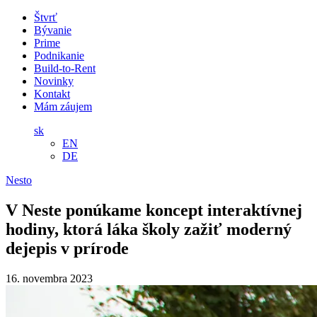
Štvrť
Bývanie
Prime
Podnikanie
Build-to-Rent
Novinky
Kontakt
Mám záujem
sk
EN
DE
Nesto
V Neste ponúkame koncept interaktívnej
hodiny, ktorá láka školy zažiť moderný
dejepis v prírode
16. novembra 2023