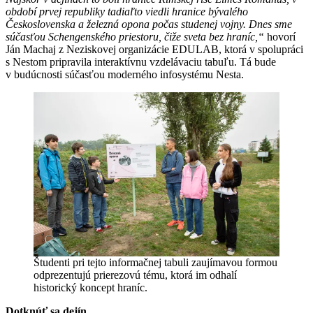
období prvej republiky tadiaľto viedli hranice bývalého
Československa a železná opona počas studenej vojny. Dnes sme
súčasťou Schengenského priestoru, čiže sveta bez hraníc,“
hovorí
Ján Machaj z Neziskovej organizácie EDULAB, ktorá v spolupráci
s Nestom pripravila interaktívnu vzdelávaciu tabuľu. Tá bude
v budúcnosti súčasťou moderného infosystému Nesta.
Študenti pri tejto informačnej tabuli zaujímavou formou
odprezentujú prierezovú tému, ktorá im odhalí
historický koncept hraníc.
Dotknúť sa dejín