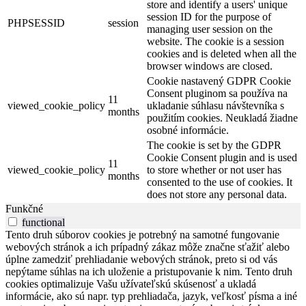
store and identify a users' unique
session ID for the purpose of
PHPSESSID
session
managing user session on the
website. The cookie is a session
cookies and is deleted when all the
browser windows are closed.
Cookie nastavený GDPR Cookie
Consent pluginom sa používa na
11
viewed_cookie_policy
ukladanie súhlasu návštevníka s
months
použitím cookies. Neukladá žiadne
osobné informácie.
The cookie is set by the GDPR
Cookie Consent plugin and is used
11
viewed_cookie_policy
to store whether or not user has
months
consented to the use of cookies. It
does not store any personal data.
Funkčné
functional
Tento druh súborov cookies je potrebný na samotné fungovanie
webových stránok a ich prípadný zákaz môže značne sťažiť alebo
úplne zamedziť prehliadanie webových stránok, preto si od vás
nepýtame súhlas na ich uloženie a pristupovanie k nim. Tento druh
cookies optimalizuje Vašu užívateľskú skúsenosť a ukladá
informácie, ako sú napr. typ prehliadača, jazyk, veľkosť písma a iné