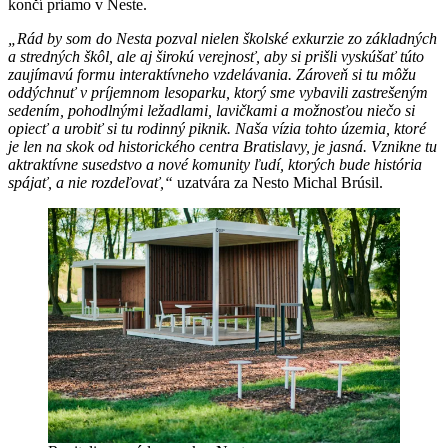
končí priamo v Neste.
„Rád by som do Nesta pozval nielen školské exkurzie zo základných
a stredných škôl, ale aj širokú verejnosť, aby si prišli vyskúšať túto
zaujímavú formu interaktívneho vzdelávania. Zároveň si tu môžu
oddýchnuť v príjemnom lesoparku, ktorý sme vybavili zastrešeným
sedením, pohodlnými ležadlami, lavičkami a možnosťou niečo si
opiecť a urobiť si tu rodinný piknik. Naša vízia tohto územia, ktoré
je len na skok od historického centra Bratislavy, je jasná. Vznikne tu
aktraktívne susedstvo a nové komunity ľudí, ktorých bude história
spájať, a nie rozdeľovať,“
uzatvára za Nesto Michal Brúsil.