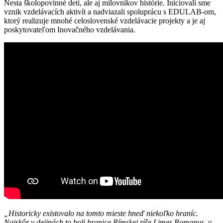
Nesta školopovinné deti, ale aj milovníkov histórie. Iniciovali sme
vznik vzdelávacích aktivít a nadviazali spoluprácu s EDULAB-om,
ktorý realizuje mnohé celoslovenské vzdelávacie projekty a je aj
poskytovateľom Inovačného vzdelávania.
„Historicky existovalo na tomto mieste hneď niekoľko hraníc.
Najskôr v dejinách to boli hranice Rímskej ríše Limes Romanus, v