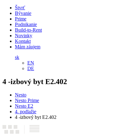
Štvrť
Bývanie
Prime
Podnikanie
Build-to-Rent
Novinky
Kontakt
Mám záujem
sk
EN
DE
4 -izbový byt E2.402
Nesto
Nesto Prime
Nesto E2
4. podlažie
4 -izbový byt E2.402