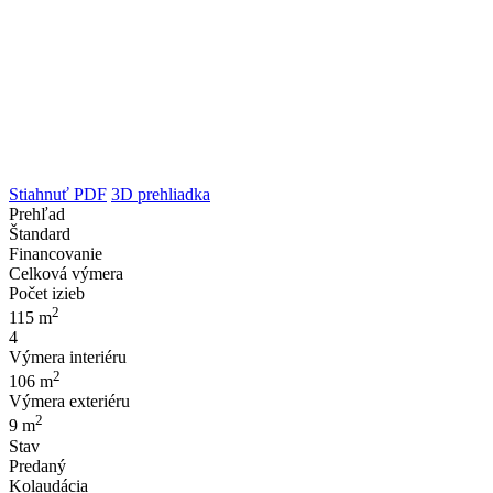
Stiahnuť PDF
3D prehliadka
Prehľad
Štandard
Financovanie
Celková výmera
Počet izieb
2
115 m
4
Výmera interiéru
2
106 m
Výmera exteriéru
2
9 m
Stav
Predaný
Kolaudácia