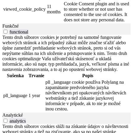
Cookie Consent plugin and is used
11
viewed_cookie_policy
to store whether or not user has
months
consented to the use of cookies. It
does not store any personal data.
Funkčné
functional
Tento druh súborov cookies je potrebný na samotné fungovanie
webových stránok a ich prípadný zákaz môže značne sťažiť alebo
úplne zamedziť prehliadanie webových stránok, preto si od vás
nepýtame súhlas na ich uloženie a pristupovanie k nim. Tento druh
cookies optimalizuje Vašu užívateľskú skúsenosť a ukladá
informácie, ako sú napr. typ prehliadača, jazyk, veľkosť písma a iné
nastavenia zobrazovania, a to aj po opustení webovej stránky.
Sušenka
Trvanie
Popis
pll _language cookie používa Polylang na
zapamätanie predvoleného jazyka
návštevníkom pri opakovaných návštevách
pll_language
1 year
webstránky a tiež získanie jazykovej
informácie v prípade, ak to nie je možné
inou cestou.
Analytické
analytics
Tento druh súborov cookies slúži na získanie údajov o návštevnosti
webovej stránky a tiež na zisťovanie, ako sa po našej stránke