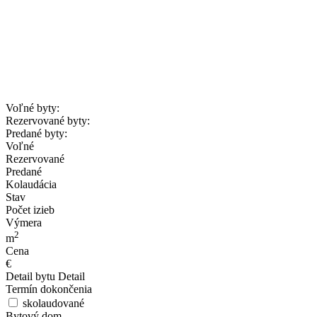
Voľné byty:
Rezervované byty:
Predané byty:
Voľné
Rezervované
Predané
Kolaudácia
Stav
Počet izieb
Výmera
2
m
Cena
€
Detail bytu
Detail
Termín dokončenia
skolaudované
Bytový dom