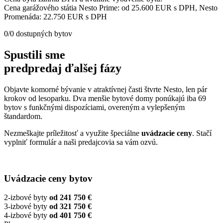
Cena garážového státia Nesto Prime: od 25.600 EUR s DPH, Nesto
Promenáda: 22.750 EUR s DPH
0
/
0
dostupných bytov
Spustili sme
predpredaj ďalšej fázy
Objavte komorné bývanie v atraktívnej časti štvrte Nesto, len pár
krokov od lesoparku. Dva menšie bytové domy ponúkajú iba 69
bytov s funkčnými dispozíciami, overeným a vylepšeným
štandardom.
Nezmeškajte príležitosť a využite špeciálne
uvádzacie ceny
. Stačí
vyplniť formulár a naši predajcovia sa vám ozvú.
Uvádzacie ceny bytov
2-izbové byty
od 241 750 €
3-izbové byty
od 321 750 €
4-izbové byty
od 401 750 €