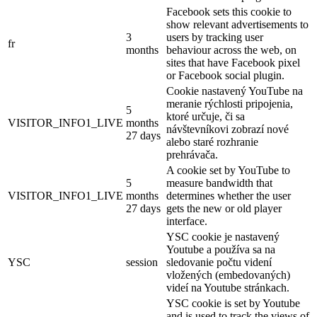
Facebook sets this cookie to
show relevant advertisements to
3
users by tracking user
fr
months
behaviour across the web, on
sites that have Facebook pixel
or Facebook social plugin.
Cookie nastavený YouTube na
meranie rýchlosti pripojenia,
5
ktoré určuje, či sa
VISITOR_INFO1_LIVE
months
návštevníkovi zobrazí nové
27 days
alebo staré rozhranie
prehrávača.
A cookie set by YouTube to
5
measure bandwidth that
VISITOR_INFO1_LIVE
months
determines whether the user
27 days
gets the new or old player
interface.
YSC cookie je nastavený
Youtube a používa sa na
YSC
session
sledovanie počtu videní
vložených (embedovaných)
videí na Youtube stránkach.
YSC cookie is set by Youtube
and is used to track the views of