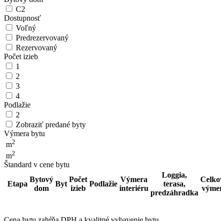
C2
Dostupnosť
Voľný
Predrezervovaný
Rezervovaný
Počet izieb
1
2
3
4
Podlažie
2
Zobraziť predané byty
Výmera bytu
2
m
2
m
Štandard v cene bytu
Loggia,
Bytový
Počet
Výmera
Celko
Etapa
Byt
Podlažie
terasa,
dom
izieb
interiéru
výme
predzáhradka
Cena bytu zahŕňa DPH a kvalitné vybavenie bytu.