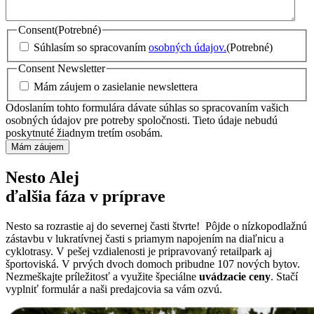
Consent
(Potrebné)
Súhlasím so spracovaním
osobných údajov.
(Potrebné)
Consent Newsletter
Mám záujem o zasielanie newslettera
Odoslaním tohto formulára dávate súhlas so spracovaním vašich
osobných údajov pre potreby spoločnosti. Tieto údaje nebudú
poskytnuté žiadnym tretím osobám.
Nesto Alej
ďalšia fáza v príprave
Nesto sa rozrastie aj do severnej časti štvrte! Pôjde o nízkopodlažnú
zástavbu v lukratívnej časti s priamym napojením na diaľnicu a
cyklotrasy. V pešej vzdialenosti je pripravovaný retailpark aj
športoviská. V prvých dvoch domoch pribudne 107 nových bytov.
Nezmeškajte príležitosť a využite špeciálne
uvádzacie ceny
. Stačí
vyplniť formulár a naši predajcovia sa vám ozvú.