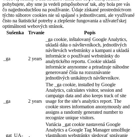
pohybujete, aby sme ju vedeli prispôsobovať tak, aby bola pre vás
čo najjednoduchšou na používanie. Údaje získané prostredníctvom
týchto súborov cookies nie sú spájané s jednotlivcami, ale využívané
čisto na štatistické potreby a zlepšenie fungovania a užívateľskej
optimálnosti webových stránok.
Sušenka
Trvanie
Popis
_ga cookie, inštalovaný Google Analytics,
ukladá dáta o návštevníkoch, jednotlivých
návštevách webstránky a kampani a ukladá
informácie o používaní webstránky do
_ga
2 years
analytického reportu. Cookie ukladá
informácie anynomne a priradzuje náhodne
generované čísla na rozoznávanie
jednotlivých unikátnych návštevníkov.
The _ga cookie, installed by Google
Analytics, calculates visitor, session and
campaign data and also keeps track of site
_ga
2 years
usage for the site's analytics report. The
cookie stores information anonymously and
assigns a randomly generated number to
recognize unique visitors.
Variácia _gat cookie nastavená Google
Analytics a Google Tag Manager umožňuje
_gat_UA-
vlastníkom webstránky sledovať správanie