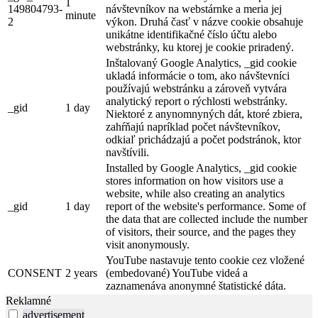
1
149804793-
návštevníkov na webstárnke a meria jej
minute
2
výkon. Druhá časť v názve cookie obsahuje
unikátne identifikačné číslo účtu alebo
webstránky, ku ktorej je cookie priradený.
Inštalovaný Google Analytics, _gid cookie
ukladá informácie o tom, ako návštevníci
používajú webstránku a zároveň vytvára
analytický report o rýchlosti webstránky.
_gid
1 day
Niektoré z anynomnyných dát, ktoré zbiera,
zahŕňajú napríklad počet návštevníkov,
odkiaľ prichádzajú a počet podstránok, ktor
navštívili.
Installed by Google Analytics, _gid cookie
stores information on how visitors use a
website, while also creating an analytics
_gid
1 day
report of the website's performance. Some of
the data that are collected include the number
of visitors, their source, and the pages they
visit anonymously.
YouTube nastavuje tento cookie cez vložené
CONSENT
2 years
(embedované) YouTube videá a
zaznamenáva anonymné štatistické dáta.
Reklamné
advertisement