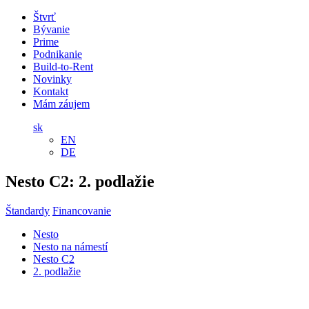
Štvrť
Bývanie
Prime
Podnikanie
Build-to-Rent
Novinky
Kontakt
Mám záujem
sk
EN
DE
Nesto C2:
2. podlažie
Štandardy
Financovanie
Nesto
Nesto na námestí
Nesto C2
2. podlažie