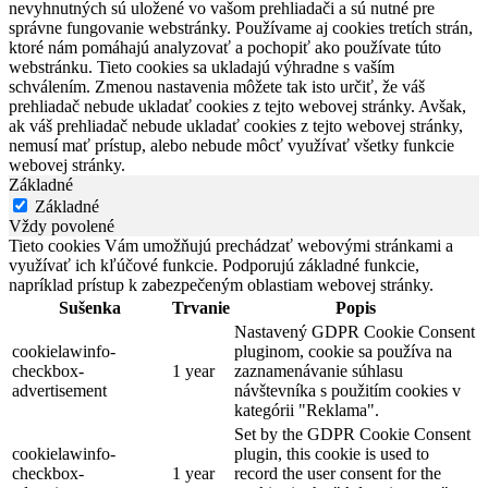
nevyhnutných sú uložené vo vašom prehliadači a sú nutné pre
správne fungovanie webstránky. Používame aj cookies tretích strán,
ktoré nám pomáhajú analyzovať a pochopiť ako používate túto
webstránku. Tieto cookies sa ukladajú výhradne s vaším
schválením. Zmenou nastavenia môžete tak isto určiť, že váš
prehliadač nebude ukladať cookies z tejto webovej stránky. Avšak,
ak váš prehliadač nebude ukladať cookies z tejto webovej stránky,
nemusí mať prístup, alebo nebude môcť využívať všetky funkcie
webovej stránky.
Základné
Základné
Vždy povolené
Tieto cookies Vám umožňujú prechádzať webovými stránkami a
využívať ich kľúčové funkcie. Podporujú základné funkcie,
napríklad prístup k zabezpečeným oblastiam webovej stránky.
Sušenka
Trvanie
Popis
Nastavený GDPR Cookie Consent
cookielawinfo-
pluginom, cookie sa používa na
checkbox-
1 year
zaznamenávanie súhlasu
advertisement
návštevníka s použitím cookies v
kategórii "Reklama".
Set by the GDPR Cookie Consent
cookielawinfo-
plugin, this cookie is used to
checkbox-
1 year
record the user consent for the