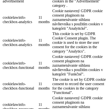
advertisement
cookies in the "Advertisement"
category .
Cookie nastavený GDPR cookie
consent pluginom na
cookielawinfo-
11
zaznamenávanie súhlasu
checkbox-analytics
months
návštevníka s použitím cookies v
kategórii "Analytické".
This cookie is set by GDPR
Cookie Consent plugin. The
cookielawinfo-
11
cookie is used to store the user
checkbox-analytics
months
consent for the cookies in the
category "Analytics".
Cookie nastavený GDPR cookie
consent pluginom na
cookielawinfo-
11
zaznamenávanie súhlasu
checkbox-functional
months
návštevníka s použitím cookies v
kategórii "Funkčné".
The cookie is set by GDPR cookie
cookielawinfo-
11
consent to record the user consent
checkbox-functional
months
for the cookies in the category
"Functional".
Cookie nastavený GDPR cookie
consent pluginom na
cookielawinfo-
11
zaznamenávanie súhlasu
checkbox-necessary
months