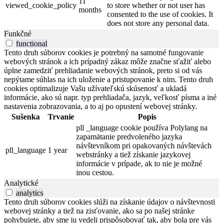
11
viewed_cookie_policy
to store whether or not user has
months
consented to the use of cookies. It
does not store any personal data.
Funkčné
functional
Tento druh súborov cookies je potrebný na samotné fungovanie
webových stránok a ich prípadný zákaz môže značne sťažiť alebo
úplne zamedziť prehliadanie webových stránok, preto si od vás
nepýtame súhlas na ich uloženie a pristupovanie k nim. Tento druh
cookies optimalizuje Vašu užívateľskú skúsenosť a ukladá
informácie, ako sú napr. typ prehliadača, jazyk, veľkosť písma a iné
nastavenia zobrazovania, a to aj po opustení webovej stránky.
Sušenka
Trvanie
Popis
pll _language cookie používa Polylang na
zapamätanie predvoleného jazyka
návštevníkom pri opakovaných návštevách
pll_language
1 year
webstránky a tiež získanie jazykovej
informácie v prípade, ak to nie je možné
inou cestou.
Analytické
analytics
Tento druh súborov cookies slúži na získanie údajov o návštevnosti
webovej stránky a tiež na zisťovanie, ako sa po našej stránke
pohybujete, aby sme ju vedeli prispôsobovať tak, aby bola pre vás