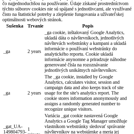
čo najjednoduchšou na používanie. Údaje získané prostredníctvom
týchto súborov cookies nie sú spájané s jednotlivcami, ale využívané
čisto na štatistické potreby a zlepšenie fungovania a užívateľskej
optimálnosti webových stránok.
Sušenka
Trvanie
Popis
_ga cookie, inštalovaný Google Analytics,
ukladá dáta o návštevníkoch, jednotlivých
návštevách webstránky a kampani a ukladá
informácie o používaní webstránky do
_ga
2 years
analytického reportu. Cookie ukladá
informácie anynomne a priradzuje náhodne
generované čísla na rozoznávanie
jednotlivých unikátnych návštevníkov.
The _ga cookie, installed by Google
Analytics, calculates visitor, session and
campaign data and also keeps track of site
_ga
2 years
usage for the site's analytics report. The
cookie stores information anonymously and
assigns a randomly generated number to
recognize unique visitors.
Variácia _gat cookie nastavená Google
Analytics a Google Tag Manager umožňuje
_gat_UA-
vlastníkom webstránky sledovať správanie
1
149804793-
návštevníkov na webstárnke a meria jej