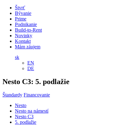
Štvrť
Bývanie
Prime
Podnikanie
Build-to-Rent
Novinky
Kontakt
Mám záujem
sk
EN
DE
Nesto C3:
5. podlažie
Štandardy
Financovanie
Nesto
Nesto na námestí
Nesto C3
5. podlažie