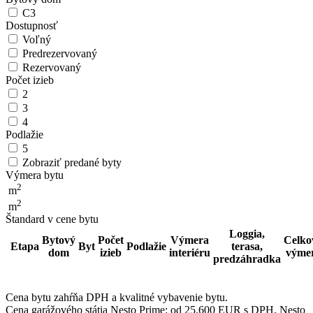
C3
Dostupnosť
Voľný
Predrezervovaný
Rezervovaný
Počet izieb
2
3
4
Podlažie
5
Zobraziť predané byty
Výmera bytu
2
m
2
m
Štandard v cene bytu
Loggia,
Bytový
Počet
Výmera
Celko
Etapa
Byt
Podlažie
terasa,
dom
izieb
interiéru
výme
predzáhradka
Cena bytu zahŕňa DPH a kvalitné vybavenie bytu.
Cena garážového státia Nesto Prime: od 25.600 EUR s DPH, Nesto