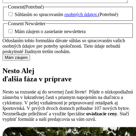
Consent
(Potrebné)
Súhlasím so spracovaním
osobných údajov.
(Potrebné)
Consent Newsletter
Mám záujem o zasielanie newslettera
Odoslaním tohto formulára dávate súhlas so spracovaním vašich
osobných údajov pre potreby spoločnosti. Tieto údaje nebudú
poskytnuté žiadnym tretím osobám.
Nesto Alej
ďalšia fáza v príprave
Nesto sa rozrastie aj do severnej časti štvrte! Pôjde o nízkopodlažnú
zástavbu v lukratívnej časti s priamym napojením na diaľnicu a
cyklotrasy. V pešej vzdialenosti je pripravovaný retailpark aj
športoviská. V prvých dvoch domoch pribudne 107 nových bytov.
Nezmeškajte príležitosť a využite špeciálne
uvádzacie ceny
. Stačí
vyplniť formulár a naši predajcovia sa vám ozvú.