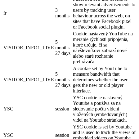
show relevant advertisements to
3
users by tracking user
fr
months
behaviour across the web, on
sites that have Facebook pixel
or Facebook social plugin.
Cookie nastavený YouTube na
meranie rýchlosti pripojenia,
5
ktoré určuje, či sa
VISITOR_INFO1_LIVE
months
návštevníkovi zobrazí nové
27 days
alebo staré rozhranie
prehrávača.
A cookie set by YouTube to
5
measure bandwidth that
VISITOR_INFO1_LIVE
months
determines whether the user
27 days
gets the new or old player
interface.
YSC cookie je nastavený
Youtube a používa sa na
YSC
session
sledovanie počtu videní
vložených (embedovaných)
videí na Youtube stránkach.
YSC cookie is set by Youtube
and is used to track the views of
YSC
session
embedded videos on Youtube