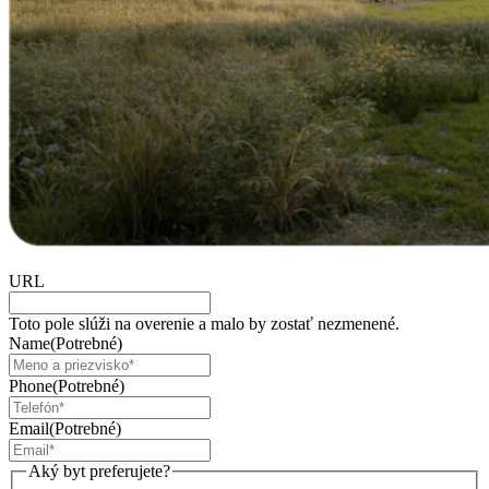
URL
Toto pole slúži na overenie a malo by zostať nezmenené.
Name
(Potrebné)
Phone
(Potrebné)
Email
(Potrebné)
Aký byt preferujete?