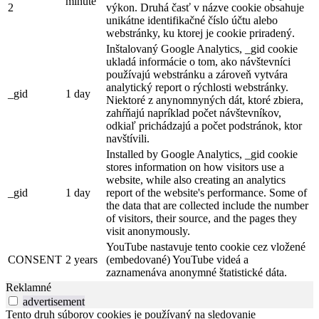
minute
2
výkon. Druhá časť v názve cookie obsahuje
unikátne identifikačné číslo účtu alebo
webstránky, ku ktorej je cookie priradený.
Inštalovaný Google Analytics, _gid cookie
ukladá informácie o tom, ako návštevníci
používajú webstránku a zároveň vytvára
analytický report o rýchlosti webstránky.
_gid
1 day
Niektoré z anynomnyných dát, ktoré zbiera,
zahŕňajú napríklad počet návštevníkov,
odkiaľ prichádzajú a počet podstránok, ktor
navštívili.
Installed by Google Analytics, _gid cookie
stores information on how visitors use a
website, while also creating an analytics
_gid
1 day
report of the website's performance. Some of
the data that are collected include the number
of visitors, their source, and the pages they
visit anonymously.
YouTube nastavuje tento cookie cez vložené
CONSENT
2 years
(embedované) YouTube videá a
zaznamenáva anonymné štatistické dáta.
Reklamné
advertisement
Tento druh súborov cookies je používaný na sledovanie