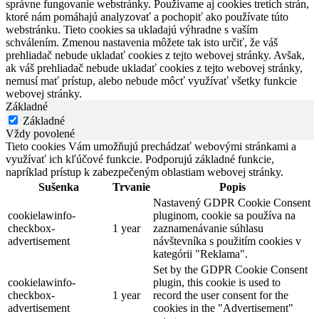
správne fungovanie webstránky. Používame aj cookies tretích strán,
ktoré nám pomáhajú analyzovať a pochopiť ako používate túto
webstránku. Tieto cookies sa ukladajú výhradne s vaším
schválením. Zmenou nastavenia môžete tak isto určiť, že váš
prehliadač nebude ukladať cookies z tejto webovej stránky. Avšak,
ak váš prehliadač nebude ukladať cookies z tejto webovej stránky,
nemusí mať prístup, alebo nebude môcť využívať všetky funkcie
webovej stránky.
Základné
Základné
Vždy povolené
Tieto cookies Vám umožňujú prechádzať webovými stránkami a
využívať ich kľúčové funkcie. Podporujú základné funkcie,
napríklad prístup k zabezpečeným oblastiam webovej stránky.
Sušenka
Trvanie
Popis
Nastavený GDPR Cookie Consent
cookielawinfo-
pluginom, cookie sa používa na
checkbox-
1 year
zaznamenávanie súhlasu
advertisement
návštevníka s použitím cookies v
kategórii "Reklama".
Set by the GDPR Cookie Consent
cookielawinfo-
plugin, this cookie is used to
checkbox-
1 year
record the user consent for the
advertisement
cookies in the "Advertisement"