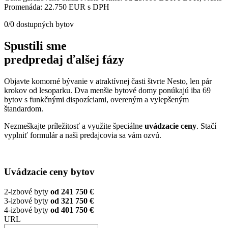
Promenáda: 22.750 EUR s DPH
0
/
0
dostupných bytov
Spustili sme
predpredaj ďalšej fázy
Objavte komorné bývanie v atraktívnej časti štvrte Nesto, len pár
krokov od lesoparku. Dva menšie bytové domy ponúkajú iba 69
bytov s funkčnými dispozíciami, overeným a vylepšeným
štandardom.
Nezmeškajte príležitosť a využite špeciálne
uvádzacie ceny
. Stačí
vyplniť formulár a naši predajcovia sa vám ozvú.
Uvádzacie ceny bytov
2-izbové byty
od 241 750 €
3-izbové byty
od 321 750 €
4-izbové byty
od 401 750 €
URL