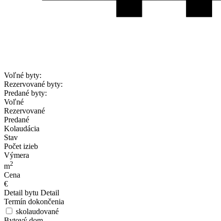
Voľné byty:
Rezervované byty:
Predané byty:
Voľné
Rezervované
Predané
Kolaudácia
Stav
Počet izieb
Výmera
2
m
Cena
€
Detail bytu
Detail
Termín dokončenia
skolaudované
Bytový dom