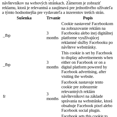
návštevníkov na webových stránkach. Zámerom je zobraziť
reklamu, ktorá je relevantná a zaujímavá pre jednotlivého užívateľa
a týmto hodnotnejšia pre vydavateľa a inzerentov tretích strán.
Sušenka
Trvanie
Popis
Cookie nastavené Facebookom
na zobrazovanie reklám na
3
Facebooku alebo inej digitálnej
_fbp
months
platforme využívajúcej
reklamné služby Facebooku po
návšteve webstránky.
This cookie is set by Facebook
to display advertisements when
3
either on Facebook or on a
_fbp
months
digital platform powered by
Facebook advertising, after
visiting the website.
Facebook nastavuje tento
cookie pre zobrazenie
relevantných reklám
3
fr
návštevníkovi na základe
months
správania na webstránke, ktorá
obsahuje Facebook pixel alebo
Facebook social plugin.
Facebook sets this cookie to